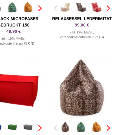
SACK MICROFASER
RELAXSESSEL LEDERIMITAT
BEDRUCKT 150
99,00 €
49,90 €
inkl. 19% MwSt.,
versandkostenfrei ab 75 € (D)
inkl. 19% MwSt.,
ndkostenfrei ab 75 € (D)