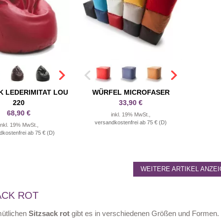
K LEDERIMITAT LOU
WÜRFEL MICROFASER
220
33,90 €
68,90 €
inkl. 19% MwSt.,
versandkostenfrei ab 75 € (D)
inkl. 19% MwSt.,
dkostenfrei ab 75 € (D)
WEITERE ARTIKEL ANZE
ACK ROT
ütlichen
Sitzsack rot
gibt es in verschiedenen Größen und Formen.