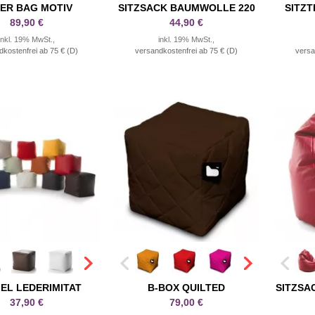
ER BAG MOTIV
SITZSACK BAUMWOLLE 220
SITZT
89,90 €
44,90 €
inkl. 19% MwSt.,
inkl. 19% MwSt.,
dkostenfrei ab 75 € (D)
versandkostenfrei ab 75 € (D)
versa
EL LEDERIMITAT
B-BOX QUILTED
SITZSA
37,90 €
79,00 €