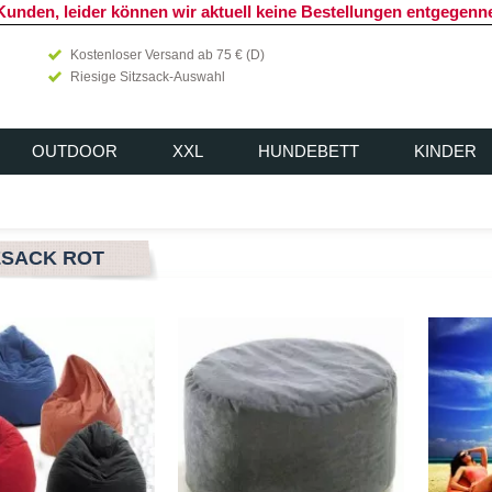
Kunden, leider können wir aktuell keine Bestellungen entgegen
Kostenloser Versand ab 75 € (D)
Riesige Sitzsack-Auswahl
OUTDOOR
XXL
HUNDEBETT
KINDER
ZSACK ROT