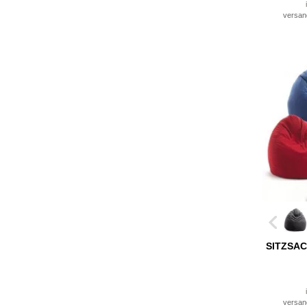
versan
SITZSAC
versan