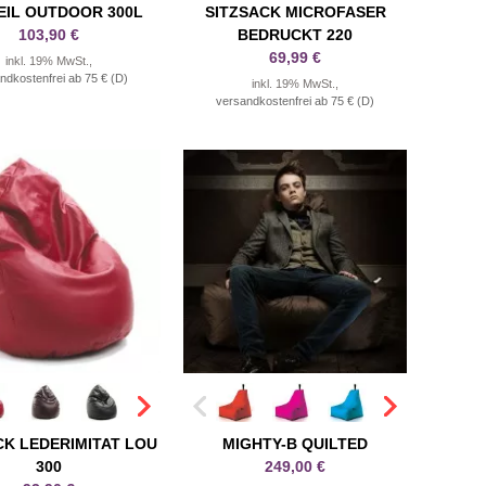
EIL OUTDOOR 300L
SITZSACK MICROFASER
103,90 €
BEDRUCKT 220
69,99 €
inkl. 19% MwSt.,
ndkostenfrei ab 75 € (D)
inkl. 19% MwSt.,
versandkostenfrei ab 75 € (D)
CK LEDERIMITAT LOU
MIGHTY-B QUILTED
300
249,00 €