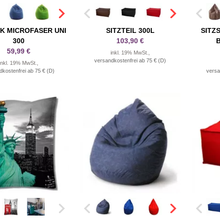
K MICROFASER UNI
SITZTEIL 300L
SITZ
300
103,90 €
59,99 €
inkl. 19% MwSt.,
versandkostenfrei ab 75 € (D)
inkl. 19% MwSt.,
dkostenfrei ab 75 € (D)
versa