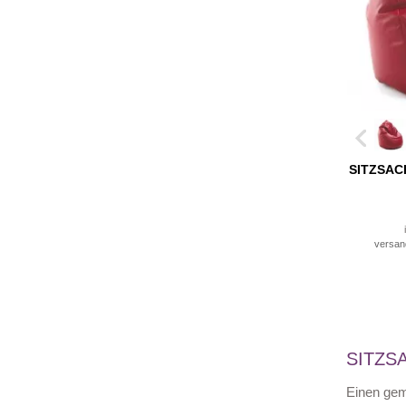
SITZSAC
versan
SITZS
Einen gem