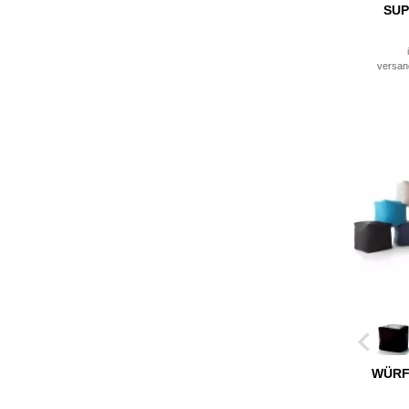
SUP
versan
WÜRF