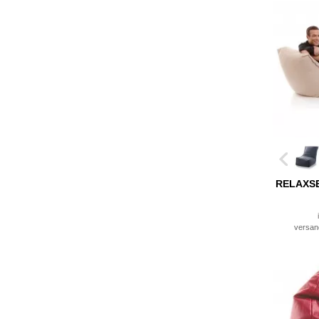
RELAXS
versan