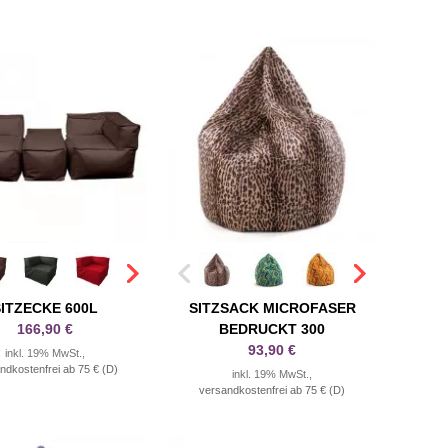
ITZECKE 600L
SITZSACK MICROFASER
166,90 €
BEDRUCKT 300
93,90 €
inkl. 19% MwSt.,
ndkostenfrei ab 75 € (D)
inkl. 19% MwSt.,
versandkostenfrei ab 75 € (D)