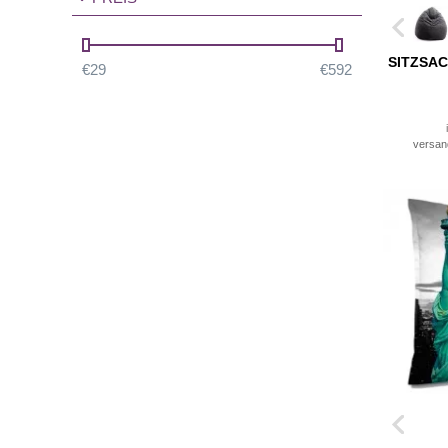
SITZSAC
€
29
€
592
versan