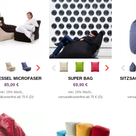
ESSEL MICROFASER
SUPER BAG
SITZS
85,00 €
69,90 €
inkl. 19% MwSt.,
inkl. 19% MwSt.,
dkostenfrei ab 75 € (D)
versandkostenfrei ab 75 € (D)
versa