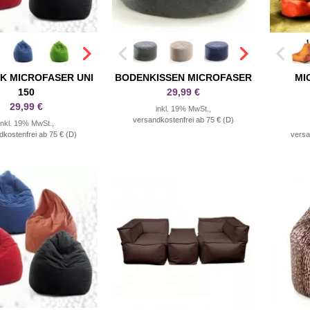
K MICROFASER UNI
BODENKISSEN MICROFASER
MI
150
29,99 €
29,99 €
inkl. 19% MwSt.,
versandkostenfrei ab 75 € (D)
inkl. 19% MwSt.,
dkostenfrei ab 75 € (D)
versa