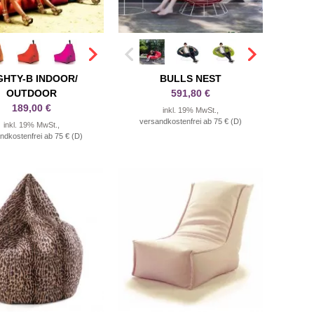
GHTY-B INDOOR/
BULLS NEST
OUTDOOR
591,80 €
189,00 €
inkl. 19% MwSt.,
versandkostenfrei ab 75 € (D)
inkl. 19% MwSt.,
ndkostenfrei ab 75 € (D)