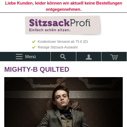
Liebe Kunden, leider können wir aktuell keine Bestellungen
entgegennehmen.
Kostenloser Versand ab 75 € (D)
Riesige Sitzsack-Auswahl
Menü
MIGHTY-B QUILTED