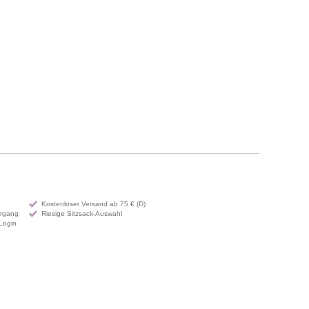
Kostenloser Versand ab 75 € (D)
organg
Riesige Sitzsack-Auswahl
Login