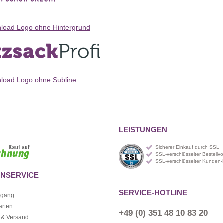
oad Logo ohne Hintergrund
oad Logo ohne Subline
LEISTUNGEN
Sicherer Einkauf durch SSL
SSL-verschlüsselter Bestellv
SSL-verschlüsselter Kunden-
NSERVICE
SERVICE-HOTLINE
rgang
arten
+49 (0) 351 48 10 83 20
 & Versand