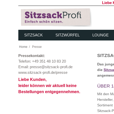
Liebe 
SITZSACK
SITZWÜRFEL
LOUNGE
Home
/
Presse
SITZSA
Pressekontakt:
Telefon: +49 351 48 10 83 20
Das junge
Email: presse@sitzsack-profi.de
die
Sitzs
www.sitzsack-profi.de/presse
angemess
Liebe Kunden,
leider können wir aktuell
keine
ÜBER 1
Bestellungen entgegennehmen.
Mit den Ma
Hersteller
Sortiment
Sitzsack-