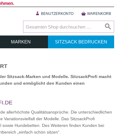
nehmen.
BENUTZERKONTO
WARENKORB
MARKEN
SITZSACK BEDRUCKEN
ART
nder Sitzsack-Marken und Modelle. SitzsackProfi macht
ebunden und ermöglicht den Kunden einen
I.DE
de allerhöchste Qualitätsansprüche. Die unterschiedlichen
e Variationsvielfalt der Modelle. Das SitzsackProfi
l sowie Hundebetten. Des Weiteren finden Kunden bei
bereich „einfach schön sitzen“.