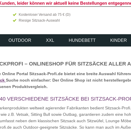
Kunden, leider können wir aktuell keine Bestellungen entgegen
Kostenloser Versand ab 75 € (D)
Riesige Sitzsack-Auswahl
OUTDOOR
XXL
HUNDEBETT
KINDER
CKPROFI – ONLINESHOP FÜR SITZSÄCKE ALLER 
 Online Portal Sitzsack-Profi.de bietet eine breite Auswahl führe
ack
Suche noch einfacher: Der Online Shop ist nicht herstellerg
enen Produktvergleich.
40 VERSCHIEDENE SITZSÄCKE BEI SITZSACK-PROF
rkenprodukten weltweit agierender Fabrikanten bedient Sitzsack-Profi.
, wie z.B. Vetsak, Sitting Bull sowie Outbag, garantieren zudem eine hoh
 umfasst neben dem klassischen Sitzsack auch Sitzwüfel, Lounge Möbe
Profi.de auch Outdoor-geeignete Sitzsäcke. So kann man auch im Außen