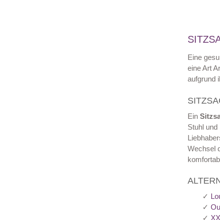
SITZS
Eine gesu
eine Art 
aufgrund i
SITZSA
Ein
Sitzs
Stuhl und
Liebhaber
Wechsel d
komfortab
ALTERN
✓
Lo
✓
Ou
✓
XX