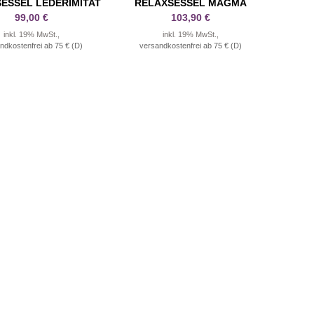
ESSEL LEDERIMITAT
RELAXSESSEL MAGMA
99,00 €
103,90 €
inkl. 19% MwSt.,
inkl. 19% MwSt.,
ndkostenfrei ab 75 € (D)
versandkostenfrei ab 75 € (D)