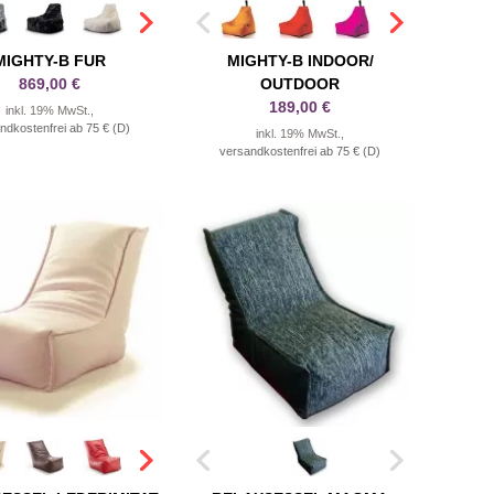
MIGHTY-B FUR
MIGHTY-B INDOOR/
869,00 €
OUTDOOR
189,00 €
inkl. 19% MwSt.,
ndkostenfrei ab 75 € (D)
inkl. 19% MwSt.,
versandkostenfrei ab 75 € (D)