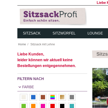
Liebe 
SITZSACK
SITZWÜRFEL
LOUNGE
Home
/
Sitzsack mit Lehne
Sitz
Liebe Kunden,
leider können wir aktuell
keine
Bestellungen entgegennehmen.
FILTERN NACH
FARBE