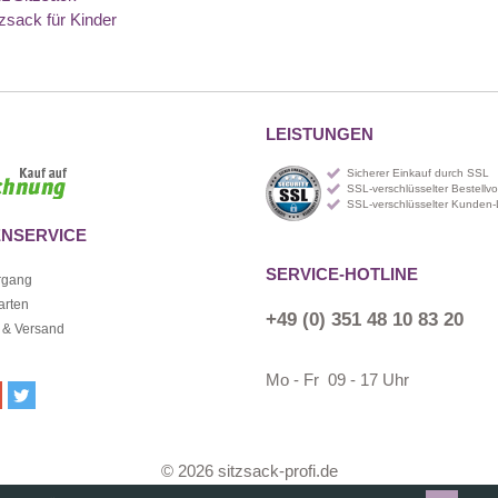
tzsack für Kinder
LEISTUNGEN
Sicherer Einkauf durch SSL
SSL-verschlüsselter Bestellv
SSL-verschlüsselter Kunden-
NSERVICE
SERVICE-HOTLINE
rgang
arten
+49 (0) 351 48 10 83 20
 & Versand
Mo - Fr 09 - 17 Uhr
© 2026 sitzsack-profi.de