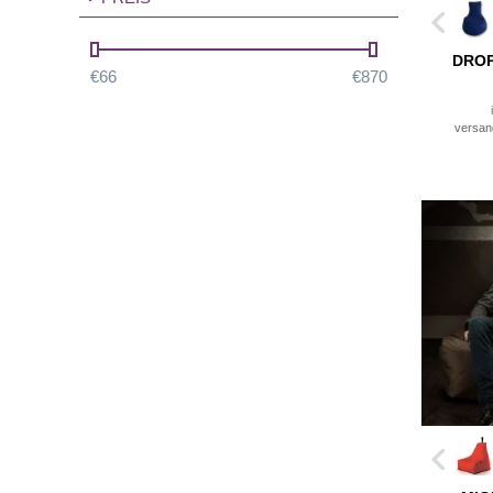
DROP
€
66
€
870
versan