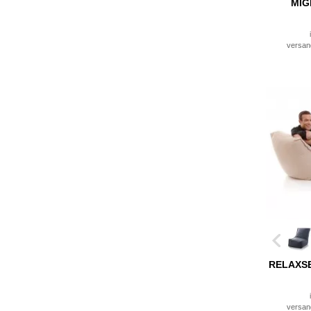
MIG
versan
RELAXS
versan