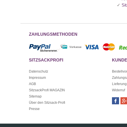
✓
Si
ZAHLUNGSMETHODEN
SITZSACKPROFI
KUNDE
Datenschutz
Bestellvo
Impressum
Zahlungs
AGB
Lieferung
SitzsackProfi MAGAZIN
Widerruf
Sitemap
Über den Sitzsack-Profi
Presse