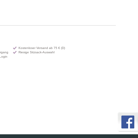
Kostenloser Versand ab 75 € (D)
organg
Riesige Sitzsack-Auswahl
Login