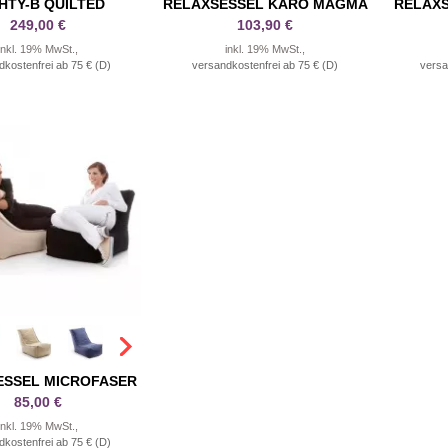
HTY-B QUILTED
RELAXSESSEL KARO MAGMA
RELAXS
249,00 €
103,90 €
inkl. 19% MwSt.,
inkl. 19% MwSt.,
dkostenfrei ab 75 € (D)
versandkostenfrei ab 75 € (D)
versa
ESSEL MICROFASER
85,00 €
inkl. 19% MwSt.,
dkostenfrei ab 75 € (D)