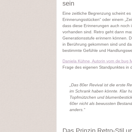
sein
Eine zeitliche Begrenzung scheint es
Erinnerungsstücken“ oder einem „Zeitk
dass diese Erinnerungen auch noch i
vorhanden sind. Retro geht dann max
Generationsstufe erinnern können. Da
in Berührung gekommen sind und da
bestimmte Gefühle und Handlungsweis
Daniela Kühne, Autorin vom de:bug 
Frage des eigenen Standpunktes in de
„Das 80er Revival ist die erste R
im Schrank haben könnte. Klar ha
Topfmützchen und blumenbestickt
60er nicht als bewussten Bestandt
anders.“
Das Prinzip Retro-Stil u