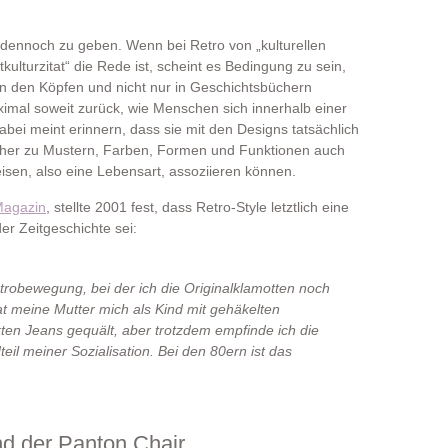
 dennoch zu geben. Wenn bei Retro von „kulturellen
ulturzitat“ die Rede ist, scheint es Bedingung zu sein,
n den Köpfen und nicht nur in Geschichtsbüchern
imal soweit zurück, wie Menschen sich innerhalb einer
bei meint erinnern, dass sie mit den Designs tatsächlich
her zu Mustern, Farben, Formen und Funktionen auch
en, also eine Lebensart, assoziieren können.
Magazin
, stellte 2001 fest, dass Retro-Style letztlich eine
r Zeitgeschichte sei:
etrobewegung, bei der ich die Originalklamotten noch
t meine Mutter mich als Kind mit gehäkelten
en Jeans gequält, aber trotzdem empfinde ich die
eil meiner Sozialisation. Bei den 80ern ist das
nd der Panton Chair