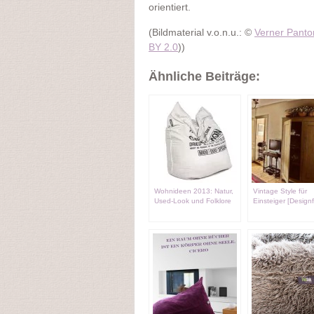
orientiert.
(Bildmaterial v.o.n.u.: ©
Verner Panto
BY 2.0
))
Ähnliche Beiträge:
Wohnideen 2013: Natur,
Vintage Style für
Used-Look und Folklore
Einsteiger [Designf