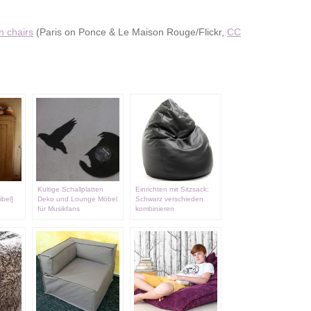
n chairs
(Paris on Ponce & Le Maison Rouge/Flickr,
CC
Kultige Schallplatten
Einrichten mit Sitzsack:
ibel]
Deko und Lounge Möbel
Schwarz verschieden
für Musikfans
kombinieren