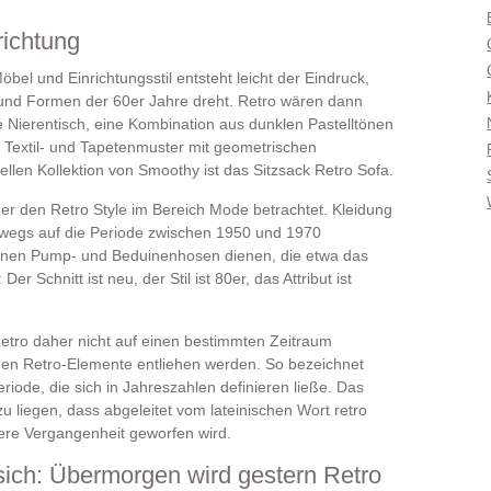
lrichtung
el und Einrichtungsstil entsteht leicht der Eindruck,
 und Formen der 60er Jahre dreht. Retro wären dann
Nierentisch, eine Kombination aus dunklen Pastelltönen
e Textil- und Tapetenmuster mit geometrischen
ellen Kollektion von Smoothy ist das Sitzsack Retro Sofa.
 der den Retro Style im Bereich Mode betrachtet. Kleidung
eswegs auf die Periode zwischen 1950 und 1970
können Pump- und Beduinenhosen dienen, die etwa das
r Schnitt ist neu, der Stil ist 80er, das Attribut ist
etro daher nicht auf einen bestimmten Zeitraum
chen Retro-Elemente entliehen werden. So bezeichnet
eriode, die sich in Jahreszahlen definieren ließe. Das
u liegen, dass abgeleitet vom lateinischen Wort retro
ngere Vergangenheit geworfen wird.
sich: Übermorgen wird gestern Retro