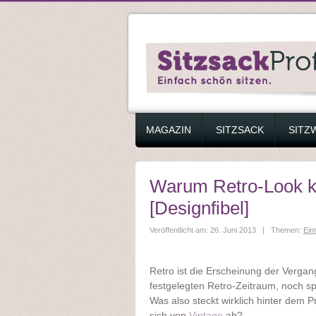
ZUM INHALT SPRINGEN
MAGAZIN
SITZSACK
SITZ
Warum Retro-Look kei
[Designfibel]
Veröffentlicht am: 26. Juni 2013 | Themen:
Ein
Retro ist die Erscheinung der Vergan
festgelegten Retro-Zeitraum, noch s
Was also steckt wirklich hinter dem P
sich von
Vintage
ab?