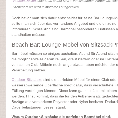
Valerian Design
bietet Club Möbel Sets in verschiedenen Farben an. Da
Szenebars als auch in moderne Loungeecken.
Doch bevor man sich dafür entscheidet für seine Bar Lounge-Mö
sollte man sich über das vorhandene Angebot und die einzelnen
informieren. Schließlich sind Barmöbel besonderen Einflüssen 
standhalten müssen.
Beach-Bar: Lounge-Möbel von SitzsackPro
Barmöbel müssen so einiges aushalten. Abend für Abend sitze
die möglicherweise daran reißen, drauf klettern oder ihr Geträ
von seinen Club-Möbeln noch lange etwas haben möchte, der so
Verarbeitung setzen.
Outdoor-Sitzsäcke
sind die perfekten Möbel für einen Club oder 
wasserabweisende Oberfläche sorgt dafür, dass verschüttete Flü
Füllung vordringen können. Diese kann ganz einfach mit eine
werden. Hinzu kommt, dass die für den Außeneinsatz gedachte
Bezüge aus verstärktem Polyester oder Nylon besitzen. Dadurc
Dauerbelastungen besser stand.
Warum Outdoor-Sitzsäcke die perfekten Barmöbel sind: