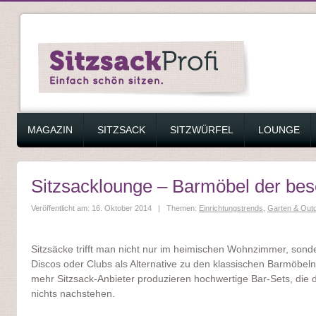
ZUM INHALT SPRINGEN
MAGAZIN
SITZSACK
SITZWÜRFEL
LOUNGE
Sitzsacklounge – Barmöbel der bes
Veröffentlicht am: 16. Oktober 2014 | Themen:
Einrichtungstrends
,
Garten & Out
Sitzsäcke trifft man nicht nur im heimischen Wohnzimmer, sonde
Discos oder Clubs als Alternative zu den klassischen Barmöbe
mehr Sitzsack-Anbieter produzieren hochwertige Bar-Sets, die d
nichts nachstehen.