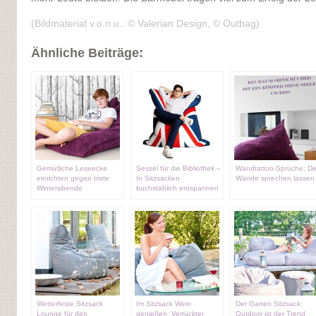
(Bildmaterial v.o.n.u.: © Valerian Design, © Outbag)
Ähnliche Beiträge:
Gemütliche Leseecke
Sessel für die Bibliothek –
Wandtattoo-Sprüche: Di
einrichten gegen triste
In Sitzsäcken
Wände sprechen lassen
Winterabende
buchstäblich entspannen
Wetterfeste Sitzsack
Im Sitzsack Wein
Der Garten Sitzsack:
Lounge für den
genießen: Verrückter
Outdoor ist der Trend