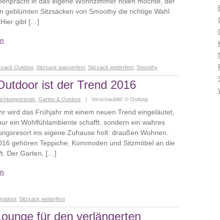
benpracht in das eigene Wohnzimmer holen möchte, der
en geblümten Sitzsäcken von Smoothy die richtige Wahl
 Hier gibt […]
en
zsack Outdoor
,
Sitzsack wasserfest
,
Sitzsack wetterfest
,
Smoothy
Outdoor ist der Trend 2016
richtungstrends
,
Garten & Outdoor
| Vorschaubild: © Outbag
hr wird das Frühjahr mit einem neuen Trend eingeläutet,
 nur ein Wohlfühlambiente schafft, sondern ein wahres
ngsresort ins eigene Zuhause holt: draußen Wohnen.
016 gehören Teppiche, Kommoden und Sitzmöbel an die
ft. Der Garten, […]
en
Outdoor
,
Sitzsack wetterfest
Lounge für den verlängerten