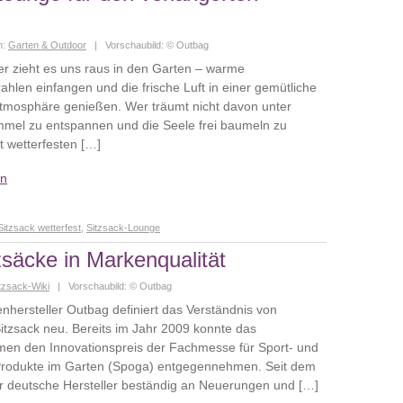
n:
Garten & Outdoor
| Vorschaubild: © Outbag
 zieht es uns raus in den Garten – warme
hlen einfangen und die frische Luft in einer gemütliche
tmosphäre genießen. Wer träumt nicht davon unter
mmel zu entspannen und die Seele frei baumeln zu
t wetterfesten […]
en
Sitzsack wetterfest
,
Sitzsack-Lounge
säcke in Markenqualität
tzsack-Wiki
| Vorschaubild: © Outbag
nhersteller Outbag definiert das Verständnis von
itzsack neu. Bereits im Jahr 2009 konnte das
en den Innovationspreis der Fachmesse für Sport- und
 Produkte im Garten (Spoga) entgegennehmen. Seit dem
er deutsche Hersteller beständig an Neuerungen und […]