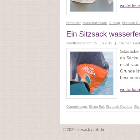
weiterles
Hersteller
,
Markensitzsack
,
Outbag
,
Sitzsack Ou
Ein Sitzsack wasserfe
Veröffentlicht am: 15. Juli 2013 | Themen:
Gart
Sitzsäcke
da Säcke,
nicht rau
Grunde is
besonder
weiterles
Gartenlounge
,
Sitting Bull
,
Sitzsack Outdoor
,
Sit
© 2026 sitzsack-profi.de