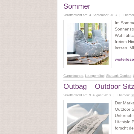
Sommer
Veröffentlicht am: 4. September 2013 | Theme
Im Sommer
Sonnenstra
Wohlfühla
freiem Hi
lassen. Mi
weiterles
Gartenlounge
,
Loungemöbel
,
Sitzsack Outdoor
,
Outbag – Outdoor Sitz
Veröffentlicht am: 9. August 2013 | Themen:
Si
Der Marke
Outdoor S
Unternehm
Lifestyle
forscht d