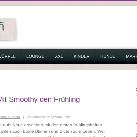
WÜRFEL
LOUNGE
XXL
KINDER
HUNDE
MAR
Mit Smoothy den Frühling
nen & Indoor
| Vorschaubild: © SitzsackProfi
r aufs Neue erwachen mit den ersten frühlingshaften
ahlen auch bunte Blumen und Blüten zum Leben. Wer