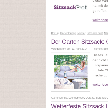
diese Far
hat mit d
getroffen.
weiterles
Bezug
,
Gartenlounge
,
Muster
,
Sitzsack bunt
,
Sit
Der Garten Sitzsack: 
Veröffentlicht am: 11. April 2014 | Themen:
Ein
Dieses Ja
der nicht
Entspannu
Im Jahr 2
frische Lu
weiterles
Gartenlounge
,
Loungemöbel
,
Outbag
,
Sitzsack 
Wetterfeste Sitzsack 