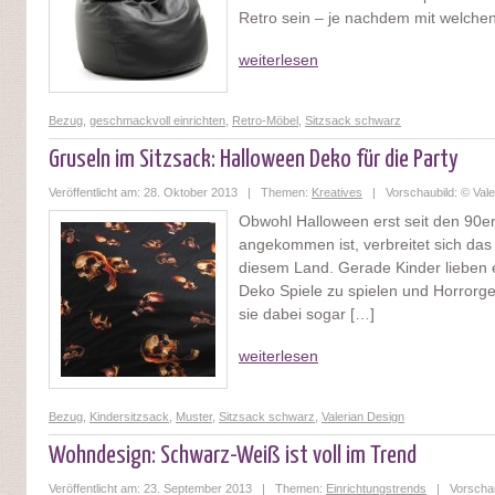
Retro sein – je nachdem mit welchen
weiterlesen
Bezug
,
geschmackvoll einrichten
,
Retro-Möbel
,
Sitzsack schwarz
Gruseln im Sitzsack: Halloween Deko für die Party
Veröffentlicht am: 28. Oktober 2013 | Themen:
Kreatives
| Vorschaubild: © Vale
Obwohl Halloween erst seit den 90e
angekommen ist, verbreitet sich das
diesem Land. Gerade Kinder lieben e
Deko Spiele zu spielen und Horrorg
sie dabei sogar […]
weiterlesen
Bezug
,
Kindersitzsack
,
Muster
,
Sitzsack schwarz
,
Valerian Design
Wohndesign: Schwarz-Weiß ist voll im Trend
Veröffentlicht am: 23. September 2013 | Themen:
Einrichtungstrends
| Vorschaubi