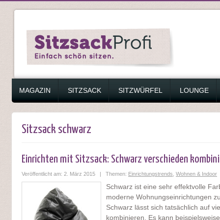
ZUM INHALT SPRINGEN
MAGAZIN
SITZSACK
SITZWÜRFEL
LOUNGE
Sitzsack schwarz
Einrichten mit Sitzsack: Schwarz verschieden kombin
Veröffentlicht am: 2. März 2015 | Themen:
Einrichtungstrends
,
Wohnen & Indoor
|
Schwarz ist eine sehr effektvolle Fa
moderne Wohnungseinrichtungen zu
Schwarz lässt sich tatsächlich auf vie
kombinieren. Es kann beispielsweise