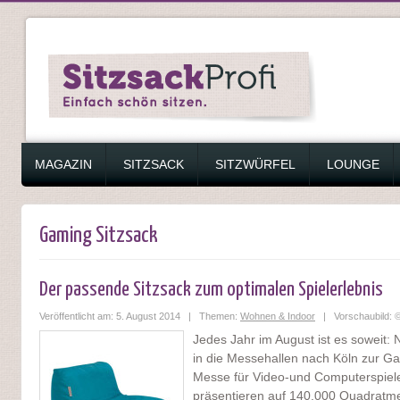
ZUM INHALT SPRINGEN
MAGAZIN
SITZSACK
SITZWÜRFEL
LOUNGE
Gaming Sitzsack
Der passende Sitzsack zum optimalen Spielerlebnis
Veröffentlicht am: 5. August 2014 | Themen:
Wohnen & Indoor
| Vorschaubild: 
Jedes Jahr im August ist es soweit: 
in die Messehallen nach Köln zur Ga
Messe für Video-und Computerspiele
präsentieren auf 140.000 Quadratme