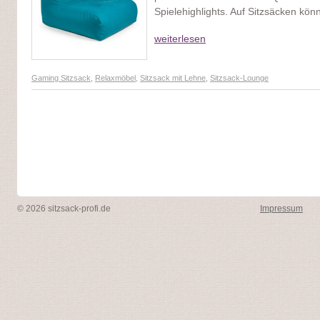
Spielehighlights. Auf Sitzsäcken kön
weiterlesen
Gaming Sitzsack
,
Relaxmöbel
,
Sitzsack mit Lehne
,
Sitzsack-Lounge
© 2026 sitzsack-profi.de
Impressum