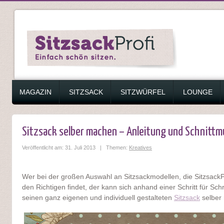
ZUM INHALT SPRINGEN
MAGAZIN
SITZSACK
SITZWÜRFEL
LOUNGE
Sitzsack selber machen – Anleitung und Schnittm
Veröffentlicht am: 31. Juli 2013 | Themen:
Kreatives
Wer bei der großen Auswahl an Sitzsackmodellen, die SitzsackPro
den Richtigen findet, der kann sich anhand einer Schritt für Schr
seinen ganz eigenen und individuell gestalteten
Sitzsack
selber