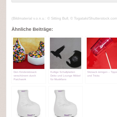
(Bildmaterial v.o.n.u.: © Sitting Bull, © Togataki/Shutterstock.co
Ähnliche Beiträge:
Den Kindersitzsack
Kultige Schallplatten
Sitzsack reinigen – Tipp
verschönern durch
Deko und Lounge Möbel
und Tricks
Patchwork
für Musikfans