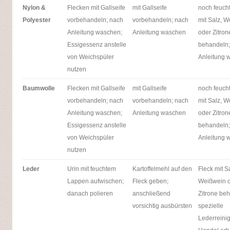
Nylon &
Flecken mit Gallseife
mit Gallseife
noch feuch
Polyester
vorbehandeln; nach
vorbehandeln; nach
mit Salz, 
Anleitung waschen;
Anleitung waschen
oder Zitron
Essigessenz anstelle
behandeln;
von Weichspüler
Anleitung 
nutzen
Baumwolle
Flecken mit Gallseife
mit Gallseife
noch feuch
vorbehandeln; nach
vorbehandeln; nach
mit Salz, 
Anleitung waschen;
Anleitung waschen
oder Zitron
Essigessenz anstelle
behandeln;
von Weichspüler
Anleitung 
nutzen
Leder
Urin mit feuchtem
Kartoffelmehl auf den
Fleck mit S
Lappen aufwischen;
Fleck geben;
Weißwein 
danach polieren
anschließend
Zitrone be
vorsichtig ausbürsten
spezielle
Lederreinig