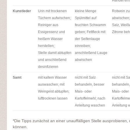
Handel erhä
Kunstleder
Urin mit trockenen
kleine Menge
Rotwein zu
Tüchern aufwischen;
Spülmittel auf
abwischen;
Reiniger aus
feuchten Schwamm
Salz, Weiß
Essigessenz und
geben; Fettfleck mit
Zitrone be
heißem Wasser
der Seifenlauge
herstellen;
einreiben;
Stelle damit abtupfen
anschließend Lauge
und anschließend
abwischen
desinfizieren
Samt
mit kaltem Wasser
nicht mit Salz
nicht mit Sa
auswaschen; mit
behandeln, besser
behandeln,
Weingeist abtupfen;
Mais- oder
Mais- oder
lufttrocknen lassen
Kartoffelmehl; nach
Kartoffelm
Anleitung waschen
Anleitung 
*Die Tipps zunächst an einer unauffälligen Stelle ausprobieren,
können.