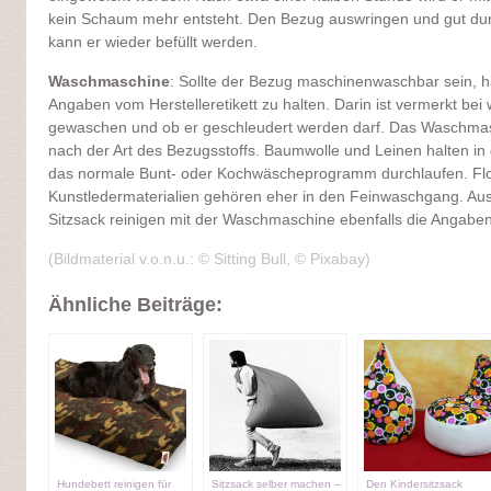
kein Schaum mehr entsteht. Den Bezug auswringen und gut dur
kann er wieder befüllt werden.
Waschmaschine
: Sollte der Bezug maschinenwaschbar sein, h
Angaben vom Herstelleretikett zu halten. Darin ist vermerkt be
gewaschen und ob er geschleudert werden darf. Das Waschmas
nach der Art des Bezugsstoffs. Baumwolle und Leinen halten in
das normale Bunt- oder Kochwäscheprogramm durchlaufen. Flo
Kunstledermaterialien gehören eher in den Feinwaschgang. Au
Sitzsack reinigen mit der Waschmaschine ebenfalls die Angaben
(Bildmaterial v.o.n.u.: © Sitting Bull, © Pixabay)
Ähnliche Beiträge:
Hundebett reinigen für
Sitzsack selber machen –
Den Kindersitzsack