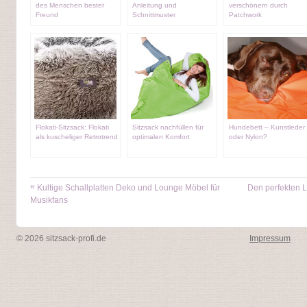
des Menschen bester
Anleitung und
verschönern durch
Freund
Schnittmuster
Patchwork
Flokati-Sitzsack: Flokati
Sitzsack nachfüllen für
Hundebett – Kunstleder
als kuscheliger Retrotrend
optimalen Komfort
oder Nylon?
«
Kultige Schallplatten Deko und Lounge Möbel für
Den perfekten L
Musikfans
© 2026 sitzsack-profi.de
Impressum