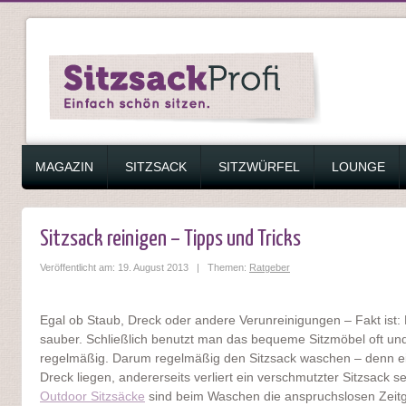
ZUM INHALT SPRINGEN
MAGAZIN
SITZSACK
SITZWÜRFEL
LOUNGE
Sitzsack reinigen – Tipps und Tricks
Veröffentlicht am: 19. August 2013 | Themen:
Ratgeber
Egal ob Staub, Dreck oder andere Verunreinigungen – Fakt ist:
sauber. Schließlich benutzt man das bequeme Sitzmöbel oft und
regelmäßig. Darum regelmäßig den Sitzsack waschen – denn ei
Dreck liegen, andererseits verliert ein verschmutzter Sitzsack s
Outdoor Sitzsäcke
sind beim Waschen die anspruchslosen Zeitge