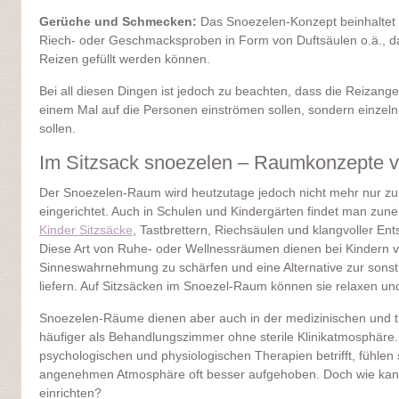
Gerüche und Schmecken:
Das Snoezelen-Konzept beinhaltet
Riech- oder Geschmacksproben in Form von Duftsäulen o.ä., dam
Reizen gefüllt werden können.
Bei all diesen Dingen ist jedoch zu beachten, dass die Reizang
einem Mal auf die Personen einströmen sollen, sondern einz
sollen.
Im Sitzsack snoezelen – Raumkonzepte v
Der Snoezelen-Raum wird heutzutage jedoch nicht mehr nur zu
eingerichtet. Auch in Schulen und Kindergärten findet man zu
Kinder Sitzsäcke
, Tastbrettern, Riechsäulen und klangvoller En
Diese Art von Ruhe- oder Wellnessräumen dienen bei Kindern vo
Sinneswahrnehmung zu schärfen und eine Alternative zur sons
liefern. Auf Sitzsäcken im Snoezel-Raum können sie relaxen u
Snoezelen-Räume dienen aber auch in der medizinischen und 
häufiger als Behandlungszimmer ohne sterile Klinikatmosphäre
psychologischen und physiologischen Therapien betrifft, fühlen s
angenehmen Atmosphäre oft besser aufgehoben. Doch wie ka
einrichten?