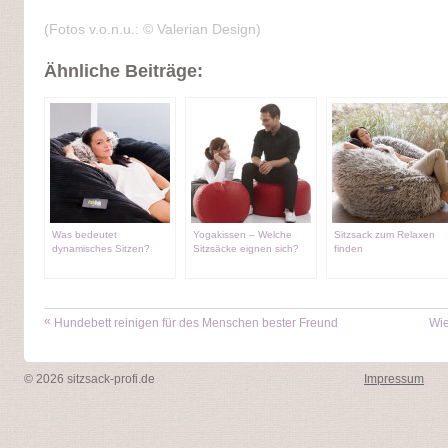
(Fotos v.o.n.u.: © Valerian Design)
Ähnliche Beiträge:
Was bedeutet
Yogakissen – Welche
Sitzsack zum Relaxen
dynamisches Sitzen?
Sitzsäcke eignen sich?
finden
«
Hundebett reinigen für des Menschen bester Freund
Wie
© 2026 sitzsack-profi.de
Impressum