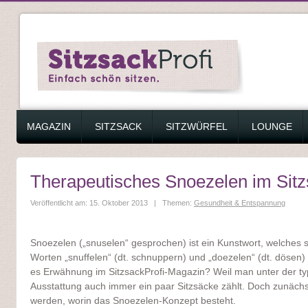
ZUM INHALT SPRINGEN
MAGAZIN
SITZSACK
SITZWÜRFEL
LOUNGE
Therapeutisches Snoezelen im Sit
Veröffentlicht am: 15. Oktober 2013 | Themen:
Gesundheit & Entspannung
Snoezelen („snuselen“ gesprochen) ist ein Kunstwort, welches 
Worten „snuffelen“ (dt. schnuppern) und „doezelen“ (dt. dösen
es Erwähnung im SitzsackProfi-Magazin? Weil man unter der 
Ausstattung auch immer ein paar Sitzsäcke zählt. Doch zunächst 
werden, worin das Snoezelen-Konzept besteht.