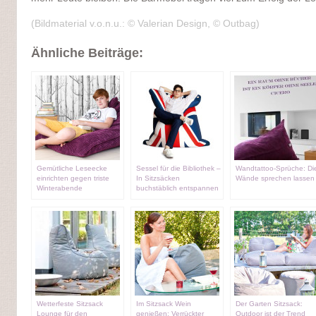
(Bildmaterial v.o.n.u.: © Valerian Design, © Outbag)
Ähnliche Beiträge:
Gemütliche Leseecke
Sessel für die Bibliothek –
Wandtattoo-Sprüche: Di
einrichten gegen triste
In Sitzsäcken
Wände sprechen lassen
Winterabende
buchstäblich entspannen
Wetterfeste Sitzsack
Im Sitzsack Wein
Der Garten Sitzsack:
Lounge für den
genießen: Verrückter
Outdoor ist der Trend