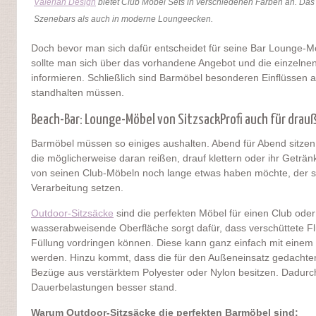
Valerian Design
bietet Club Möbel Sets in verschiedenen Farben an. Da
Szenebars als auch in moderne Loungeecken.
Doch bevor man sich dafür entscheidet für seine Bar Lounge-Mö
sollte man sich über das vorhandene Angebot und die einzelnen
informieren. Schließlich sind Barmöbel besonderen Einflüssen 
standhalten müssen.
Beach-Bar: Lounge-Möbel von SitzsackProfi auch für drau
Barmöbel müssen so einiges aushalten. Abend für Abend sitze
die möglicherweise daran reißen, drauf klettern oder ihr Geträ
von seinen Club-Möbeln noch lange etwas haben möchte, der so
Verarbeitung setzen.
Outdoor-Sitzsäcke
sind die perfekten Möbel für einen Club oder 
wasserabweisende Oberfläche sorgt dafür, dass verschüttete Flü
Füllung vordringen können. Diese kann ganz einfach mit eine
werden. Hinzu kommt, dass die für den Außeneinsatz gedachte
Bezüge aus verstärktem Polyester oder Nylon besitzen. Dadurc
Dauerbelastungen besser stand.
Warum Outdoor-Sitzsäcke die perfekten Barmöbel sind: