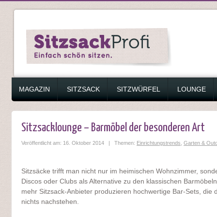
ZUM INHALT SPRINGEN
MAGAZIN
SITZSACK
SITZWÜRFEL
LOUNGE
Sitzsacklounge – Barmöbel der besonderen Art
Veröffentlicht am: 16. Oktober 2014 | Themen:
Einrichtungstrends
,
Garten & Out
Sitzsäcke trifft man nicht nur im heimischen Wohnzimmer, sonde
Discos oder Clubs als Alternative zu den klassischen Barmöbe
mehr Sitzsack-Anbieter produzieren hochwertige Bar-Sets, die d
nichts nachstehen.